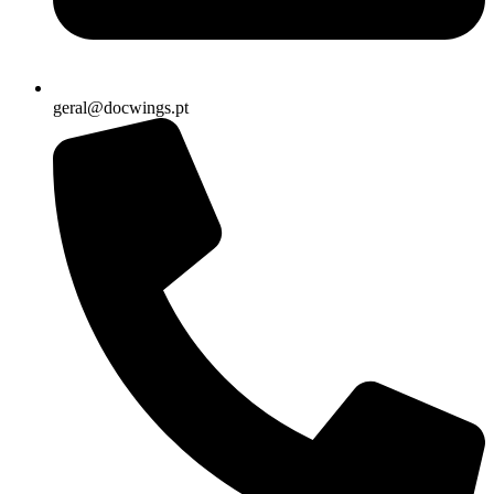
geral@docwings.pt