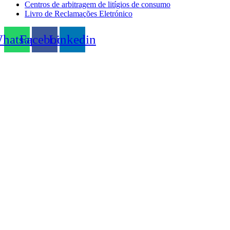
Centros de arbitragem de litígios de consumo
Livro de Reclamações Eletrónico
hatsapp
Facebook
Linkedin
Scroll
Up