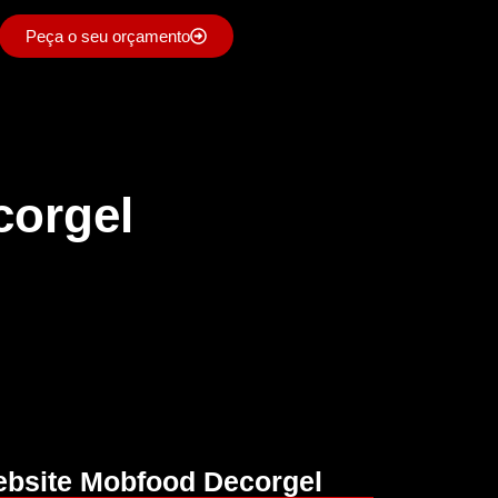
Peça o seu orçamento
corgel
bsite Mobfood Decorgel