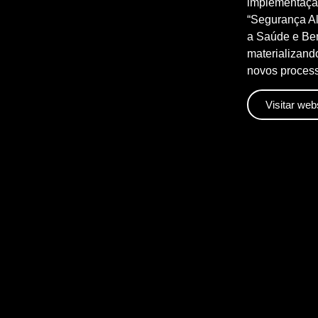
implementação
“Segurança Al
a Saúde e Bem
materializand
novos process
Visitar web