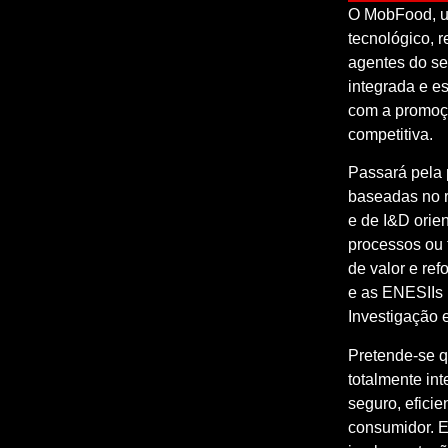
O MobFood, um
tecnológico, r
agentes do se
integrada e e
com a promoçã
competitiva.
Passará pela 
baseadas no r
e de I&D orie
processos ou 
de valor e ref
e as ENESIIs 
Investigação 
Pretende-se qu
totalmente int
seguro, eficie
consumidor. E