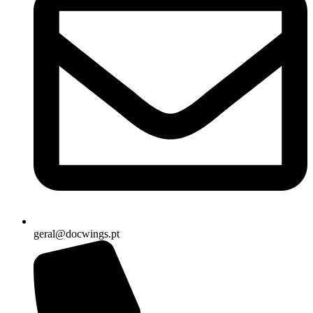
geral@docwings.pt