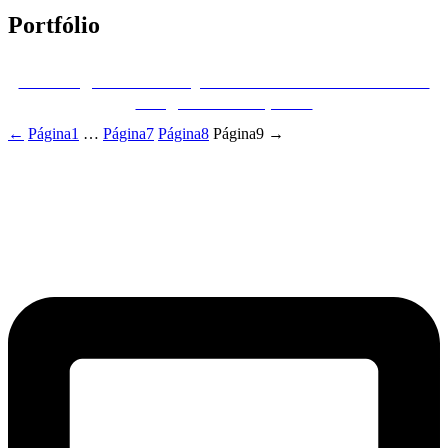
Portfólio
Clothing Co. Ponto Quente – PMA – Comécio de
Artigos Têxteis, Lda.
←
Página
1
…
Página
7
Página
8
Página
9
→