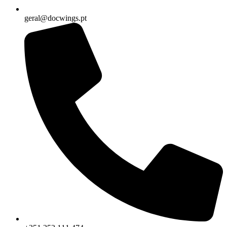
geral@docwings.pt