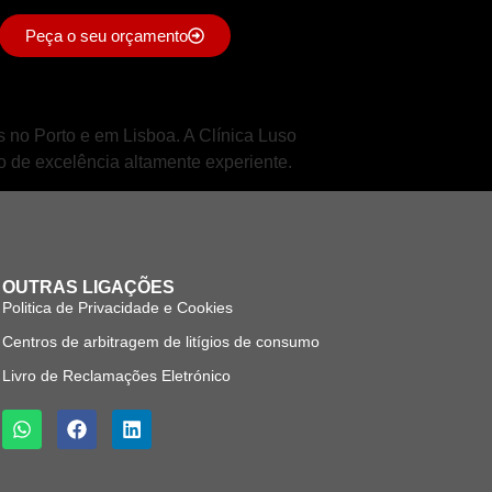
Peça o seu orçamento
as no Porto e em Lisboa. A Clínica Luso
o de excelência altamente experiente.
OUTRAS LIGAÇÕES
Politica de Privacidade e Cookies
Centros de arbitragem de litígios de consumo
Livro de Reclamações Eletrónico