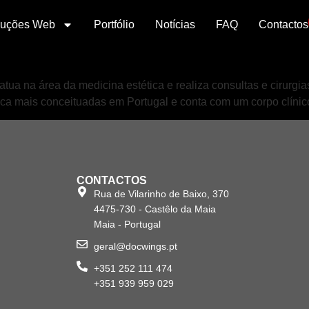
luções Web
Portfólio
Notícias
FAQ
Contactos
atua na área da medicina estética e realiza consultas e cirurgi
ca mais conceituadas em Portugal e conta com um corpo clínic
CONTACTOS
Rua de Vilarinho de Baixo, 370
4475-730 - Castêlo da Maia
Maia - Portugal
geral@docwings.pt
+351 252 111 474
+351 939 959 029