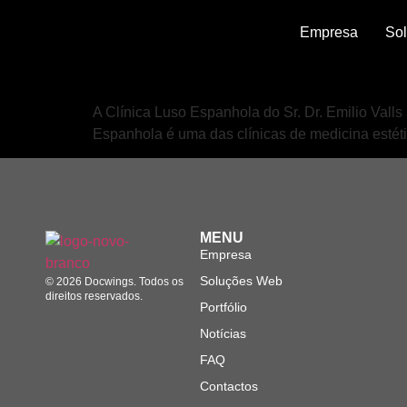
Empresa
So
Clínica Luso Espanhola
A Clínica Luso Espanhola do Sr. Dr. Emilio Valls 
Espanhola é uma das clínicas de medicina estéti
MENU
Empresa
Soluções Web
© 2026 Docwings. Todos os
direitos reservados.
Portfólio
Notícias
FAQ
Contactos