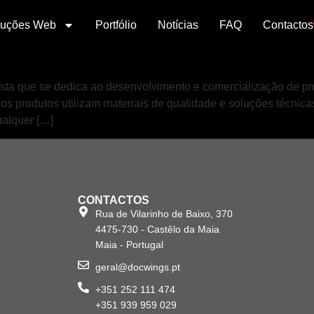
luções Web
Portfólio
Notícias
FAQ
Contactos
ta que se dedica ao desenvolvimento e comercialização de pr
s produtos utilizam materiais de qualidade e soluções técnica
ualquer […]
CONTACTOS
Rua de Vilarinho de Baixo, 370
4475-730 - Castêlo da Maia
Maia - Portugal
geral@docwings.pt
+351 252 111 474
+351 939 959 029