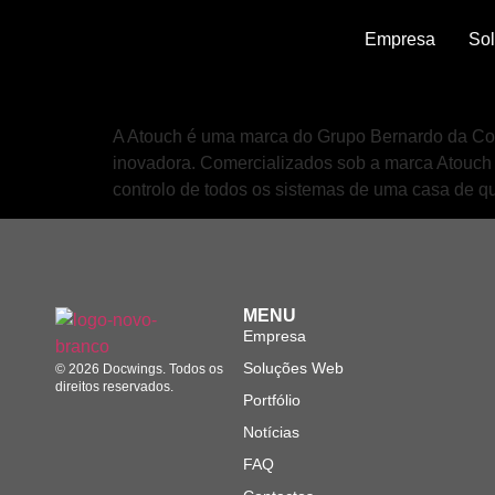
Empresa
So
Atouch
A Atouch é uma marca do Grupo Bernardo da Cos
inovadora. Comercializados sob a marca Atouch o
controlo de todos os sistemas de uma casa de q
MENU
Empresa
Soluções Web
© 2026 Docwings. Todos os
direitos reservados.
Portfólio
Notícias
FAQ