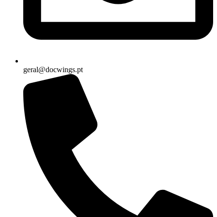
geral@docwings.pt